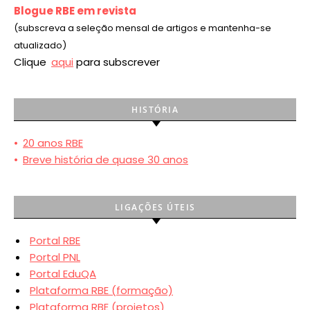
Blogue RBE em revista
(subscreva a seleção mensal de artigos e mantenha-se
atualizado)
Clique
aqui
para subscrever
HISTÓRIA
•
20 anos RBE
•
Breve história de quase 30 anos
LIGAÇÕES ÚTEIS
Portal RBE
Portal PNL
Portal EduQA
Plataforma RBE (formação)
Plataforma RBE (projetos)