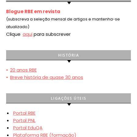
Blogue RBE em revista
(subscreva a seleção mensal de artigos e mantenha-se
atualizado)
Clique
aqui
para subscrever
HISTÓRIA
•
20 anos RBE
•
Breve história de quase 30 anos
LIGAÇÕES ÚTEIS
Portal RBE
Portal PNL
Portal EduQA
Plataforma RBE (formação)