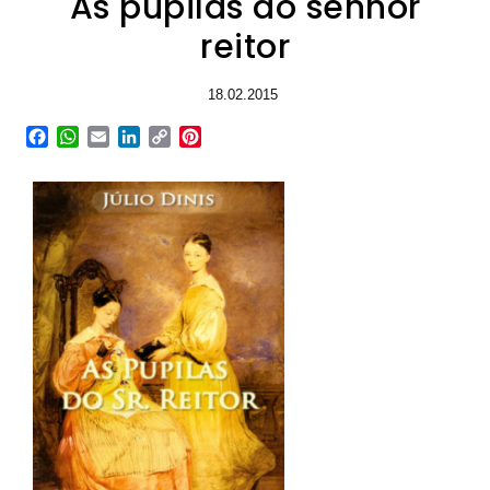
As pupilas do senhor
reitor
18.02.2015
Facebook
WhatsApp
Email
LinkedIn
Copy
Pinterest
Link