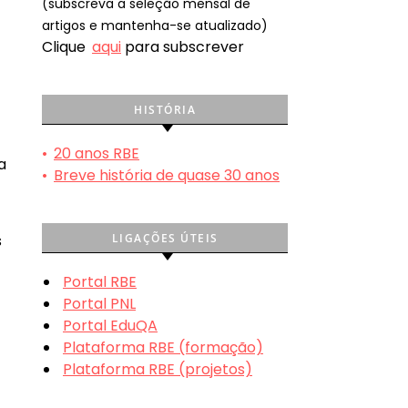
(subscreva a seleção mensal de
artigos e mantenha-se atualizado)
Clique
aqui
para subscrever
HISTÓRIA
•
20 anos RBE
a
•
Breve história de quase 30 anos
LIGAÇÕES ÚTEIS
s
Portal RBE
Portal PNL
Portal EduQA
,
Plataforma RBE (formação)
Plataforma RBE (projetos)