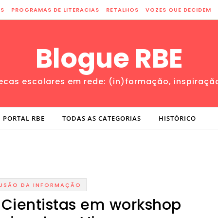
ES
PROGRAMAS DE LITERACIAS
RETALHOS
VOZES QUE DECIDEM
Blogue RBE
tecas escolares em rede: (in)formação, inspiraçã
PORTAL RBE
TODAS AS CATEGORIAS
HISTÓRICO
FUSÃO DA INFORMAÇÃO
. Cientistas em workshop