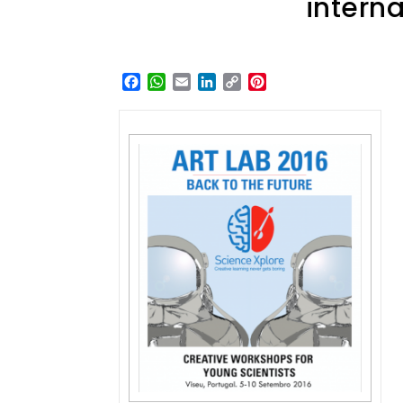
intern
Facebook
WhatsApp
Email
LinkedIn
Copy
Pinterest
Link