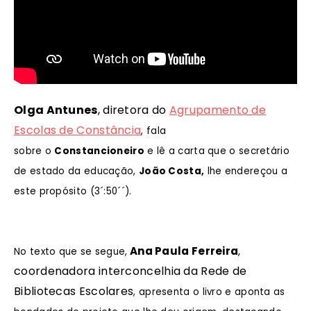
Olga Antunes
, diretora do
Agrupamento de
Escolas de Constância
, fala
sobre o
Constancioneiro
e lê a carta que o secretário
de estado da educação,
João Costa,
lhe endereçou a
este propósito (3´:50´´).
Ana Paula Ferreira
,
No texto que se segue,
coordenadora
interconcelhia da Rede de
Bibliotecas Escolares
, apresenta o livro e aponta as