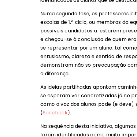
identificados os alunos que se destac
Numa segunda fase, os professores bi
escolas de 1.º ciclo, ou membros da eq
possíveis candidatos a estarem prese
e chegou-se à conclusão de quem era o
se representar por um aluno, tal com
entusiasmo, clareza e sentido de resp
demonstram não só preocupação com 
a diferença.
As ideias partilhadas apontam camin
se esperam ver concretizadas já no 
como a voz dos alunos pode (e deve) 
(
Facebook
).
Na sequência desta iniciativa, algumas 
foram identificadas como muito impor