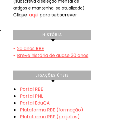
(subscreva a seleção mensal de
artigos e mantenha-se atualizado)
Clique
aqui
para subscrever
r
HISTÓRIA
•
20 anos RBE
•
Breve história de quase 30 anos
LIGAÇÕES ÚTEIS
Portal RBE
Portal PNL
Portal EduQA
Plataforma RBE (formação)
Plataforma RBE (projetos)