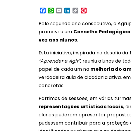
Facebook
WhatsApp
Email
LinkedIn
Copy
Pinterest
Link
Pelo segundo ano consecutivo, o Agru
promoveu um
Conselho Pedagógico 
voz aos alunos
.
Esta iniciativa, inspirada no desafio da
“Aprender e Agir”
, reuniu alunos de to
papel de cada um na
melhoria do am
verdadeira aula de cidadania ativa, e
concretas.
Partimos de sessões, em várias turma
representações artísticas locais
, d
alunos puderam apresentar propostas
pudessem contribuir para a proteção 