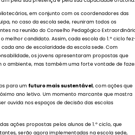
aram pela sua presença e pela sua capacidade oratória
bliotecários, em conjunto com os coordenadores das
uipa, no caso da escola sede, reuniram todos os
ntes na reunião do Conselho Pedagógico Extraordinári
 melhor candidato. Assim, cada escola do 1.º ciclo fez
o cada ano de escolaridade da escola sede. Com
onsabilidade, os jovens apresentaram propostas que
o ambiente, mas também uma forte vontade de faze
hos para um
futuro mais sustentável
, com ações que
próximo ano letivo. Um momento marcante que mostra
ser ouvida nos espaços de decisão das escolas
das ações propostas pelos alunos de 1.º ciclo, que
tantes, serão agora implementadas na escola sede,