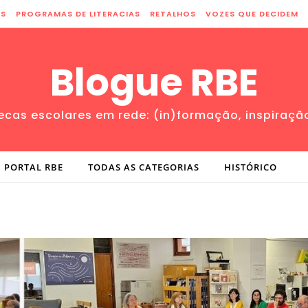
ES
PROGRAMAS DE LITERACIAS
RETALHOS
VOZES QUE DECIDEM
Blogue RBE
tecas escolares em rede: (in)formação, inspiraçã
PORTAL RBE
TODAS AS CATEGORIAS
HISTÓRICO