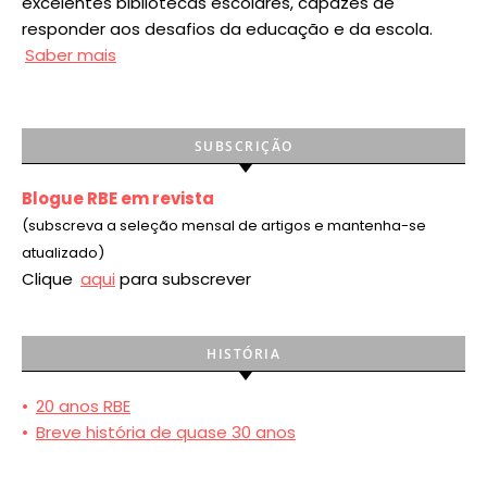
excelentes bibliotecas escolares, capazes de
responder aos desafios da educação e da escola.
Saber mais
SUBSCRIÇÃO
Blogue RBE em revista
(subscreva a seleção mensal de artigos e mantenha-se
atualizado)
Clique
aqui
para subscrever
HISTÓRIA
•
20 anos RBE
•
Breve história de quase 30 anos