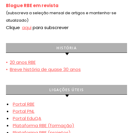
Blogue RBE em revista
(subscreva a seleção mensal de artigos e mantenha-se
atualizado)
Clique
aqui
para subscrever
HISTÓRIA
•
20 anos RBE
•
Breve história de quase 30 anos
LIGAÇÕES ÚTEIS
Portal RBE
Portal PNL
Portal EduQA
Plataforma RBE (formação)
Plataforma RBE (projetos)