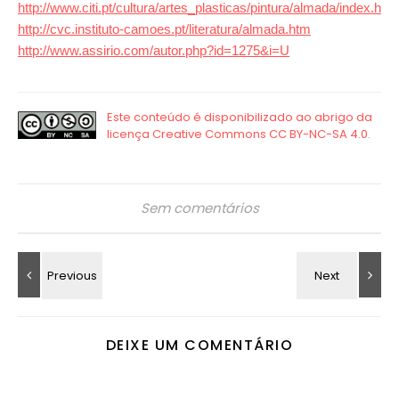
http://www.citi.pt/cultura/artes_plasticas/pintura/almada/index.html
http://cvc.instituto-camoes.pt/literatura/almada.htm
http://www.assirio.com/autor.php?id=1275&i=U
Sem comentários
DEIXE UM COMENTÁRIO