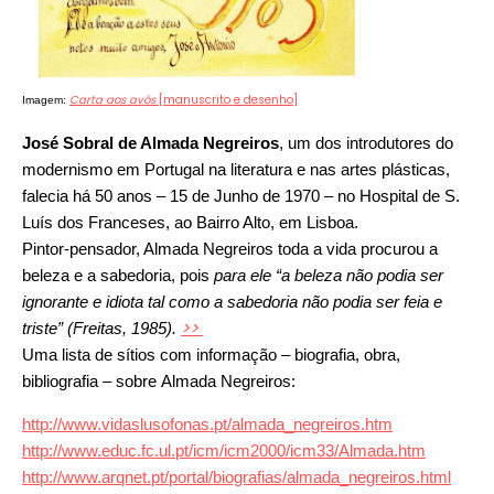
Carta aos avós
[manuscrito e desenho]
Imagem:
José Sobral de Almada Negreiros
, um dos introdutores do
modernismo em Portugal na literatura e nas artes plásticas,
falecia há 50 anos – 15 de Junho de 1970 – no Hospital de S.
Luís dos Franceses, ao Bairro Alto, em Lisboa.
Pintor-pensador, Almada Negreiros
toda a vida procurou a
beleza e a sabedoria, pois
para ele “a beleza não podia ser
ignorante e idiota tal como a sabedoria não podia ser feia e
>>
triste” (Freitas, 1985).
Uma lista de sítios com informação – biografia, obra,
bibliografia – sobre Almada Negreiros:
http://www.vidaslusofonas.pt/almada_negreiros.htm
http://www.educ.fc.ul.pt/icm/icm2000/icm33/Almada.htm
http://www.arqnet.pt/portal/biografias/almada_negreiros.html