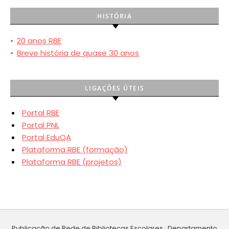
HISTÓRIA
•
20 anos RBE
•
Breve história de quase 30 anos
LIGAÇÕES ÚTEIS
Portal RBE
Portal PNL
Portal EduQA
Plataforma RBE (formação)
Plataforma RBE (projetos)
Publicação de Rede de Bibliotecas Escolares · Departamento