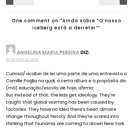
One comment on “
Ainda sobre “O nosso
iceberg está a derreter”
”
ANGELINA MARIA PEREIRA
DIZ:
03.05.2010 ÀS 23:01
Curiosa/ acabei de ler uma parte de uma entrevista a
Camille Paglia na qual, a certa altura e a propósito da
(má) educação/escola de hoje, afirma:
But instead of that, the kids get ideology. They're
taught that global warming has been caused by
factories. They have no idea there’s been climate
change throughout history. And they're scared into
thinking that tsunamis are coming to drown New York.