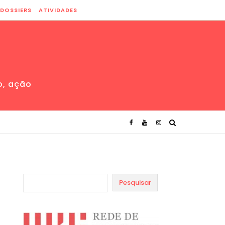
DOSSIERS
ATIVIDADES
o, ação
Pesquisar