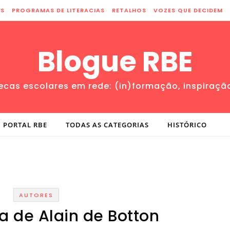
ES
PROGRAMAS DE LITERACIAS
RETALHOS
VOZES QUE DECIDEM
Blogue RBE
tecas escolares em rede: (in)formação, inspiraçã
PORTAL RBE
TODAS AS CATEGORIAS
HISTÓRICO
AUTORES
a de Alain de Botton