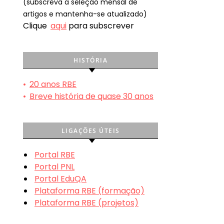
(subscreva a seleção mensal de
artigos e mantenha-se atualizado)
Clique
aqui
para subscrever
HISTÓRIA
•
20 anos RBE
•
Breve história de quase 30 anos
LIGAÇÕES ÚTEIS
Portal RBE
Portal PNL
Portal EduQA
Plataforma RBE (formação)
Plataforma RBE (projetos)