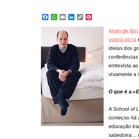
Facebook
WhatsApp
Email
LinkedIn
Copy
Pinterest
Link
Alain de Bo
vasta obra
e
ideias dos g
conferência
entrevista ao
vivamente a s
O que é a «
A School of L
começou há a
educação tra
sabedoria… P