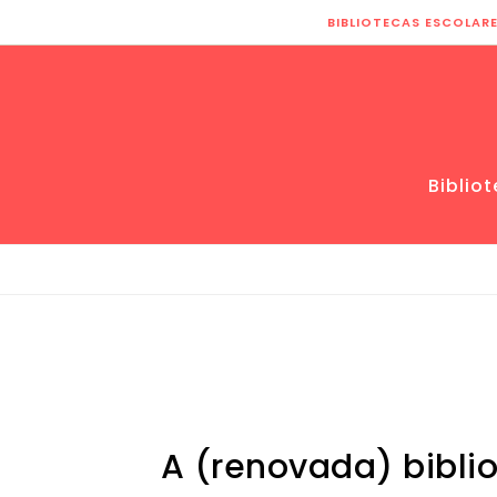
Skip to content
BIBLIOTECAS ESCOLAR
Biblio
A (renovada) bibli