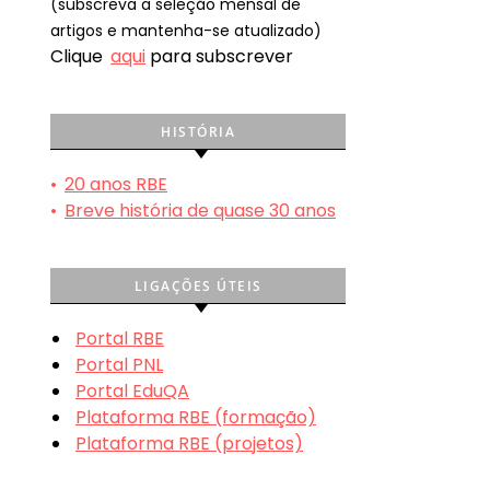
(subscreva a seleção mensal de
artigos e mantenha-se atualizado)
Clique
aqui
para subscrever
HISTÓRIA
•
20 anos RBE
•
Breve história de quase 30 anos
LIGAÇÕES ÚTEIS
Portal RBE
Portal PNL
Portal EduQA
Plataforma RBE (formação)
Plataforma RBE (projetos)