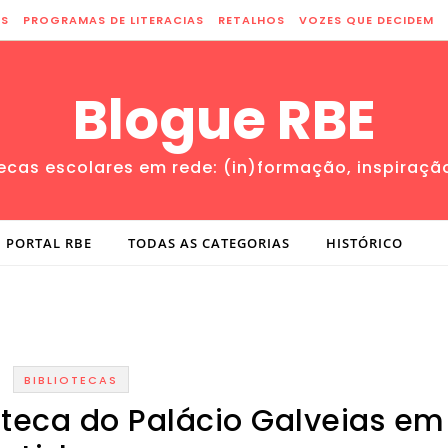
ES
PROGRAMAS DE LITERACIAS
RETALHOS
VOZES QUE DECIDEM
Blogue RBE
tecas escolares em rede: (in)formação, inspiraçã
PORTAL RBE
TODAS AS CATEGORIAS
HISTÓRICO
BIBLIOTECAS
oteca do Palácio Galveias em