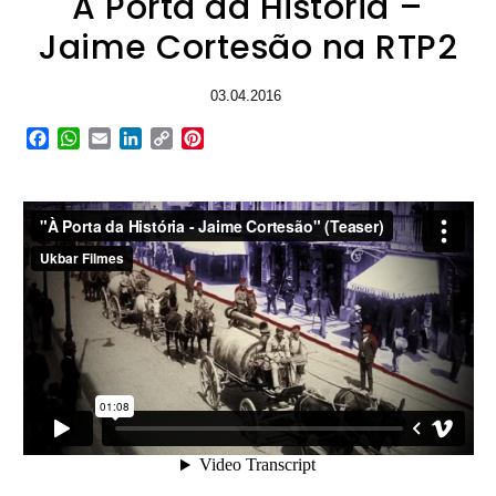
À Porta da História –
Jaime Cortesão na RTP2
03.04.2016
Facebook
WhatsApp
Email
LinkedIn
Copy
Pinterest
Link