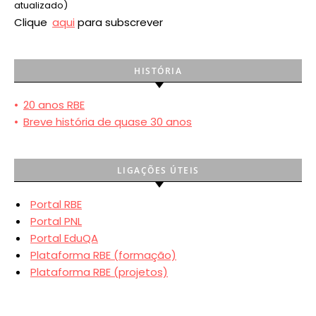
atualizado)
Clique
aqui
para subscrever
HISTÓRIA
•
20 anos RBE
•
Breve história de quase 30 anos
LIGAÇÕES ÚTEIS
Portal RBE
Portal PNL
Portal EduQA
Plataforma RBE (formação)
Plataforma RBE (projetos)