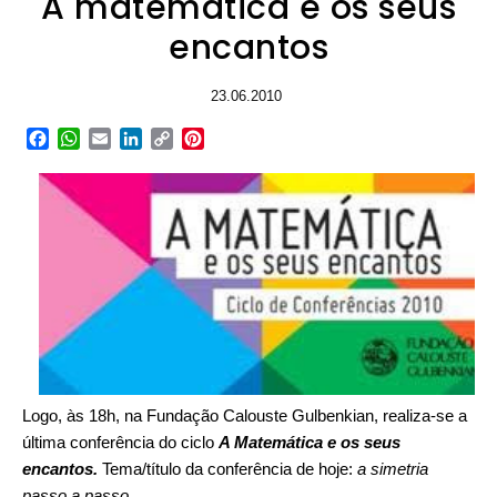
A matemática e os seus
encantos
23.06.2010
Facebook
WhatsApp
Email
LinkedIn
Copy
Pinterest
Link
Logo, às 18h, na Fundação Calouste Gulbenkian, realiza-se a
última conferência do ciclo
A Matemática e os seus
encantos.
Tema/título da conferência de hoje:
a simetria
passo a passo
.