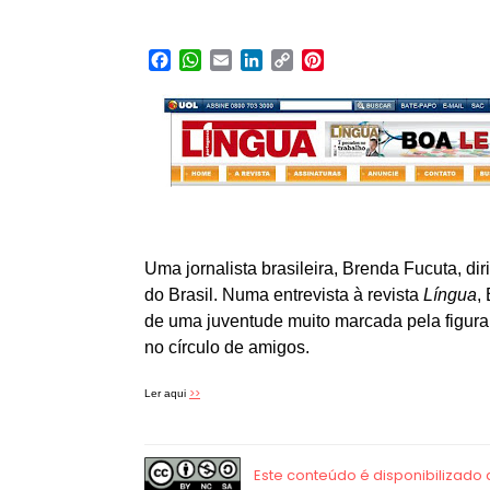
Facebook
WhatsApp
Email
LinkedIn
Copy
Pinterest
Link
Uma jornalista brasileira, Brenda Fucuta, d
do Brasil. Numa entrevista à revista
Língua
,
de uma juventude muito marcada pela figur
no círculo de amigos.
>>
Ler aqui