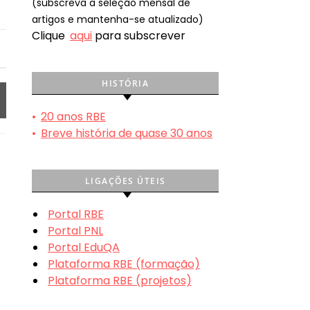
(subscreva a seleção mensal de
artigos e mantenha-se atualizado)
Clique
aqui
para subscrever
HISTÓRIA
•
20 anos RBE
•
Breve história de quase 30 anos
LIGAÇÕES ÚTEIS
Portal RBE
Portal PNL
Portal EduQA
Plataforma RBE (formação)
Plataforma RBE (projetos)