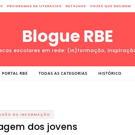
ES
PROGRAMAS DE LITERACIAS
RETALHOS
VOZES QUE DECIDEM
Blogue RBE
tecas escolares em rede: (in)formação, inspiraçã
PORTAL RBE
TODAS AS CATEGORIAS
HISTÓRICO
FUSÃO DA INFORMAÇÃO
uagem dos jovens