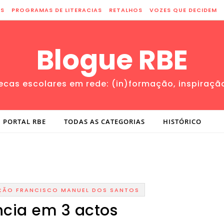
ES
PROGRAMAS DE LITERACIAS
RETALHOS
VOZES QUE DECIDEM
Blogue RBE
tecas escolares em rede: (in)formação, inspiraçã
PORTAL RBE
TODAS AS CATEGORIAS
HISTÓRICO
ÇÃO FRANCISCO MANUEL DOS SANTOS
ncia em 3 actos