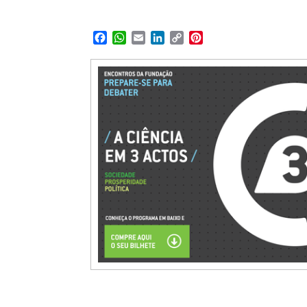
Facebook
WhatsApp
Email
LinkedIn
Copy
Pinterest
Link