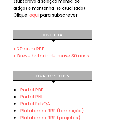
(subscreva a seleção mensal de
artigos e mantenha-se atualizado)
Clique
aqui
para subscrever
HISTÓRIA
•
20 anos RBE
•
Breve história de quase 30 anos
LIGAÇÕES ÚTEIS
Portal RBE
Portal PNL
Portal EduQA
Plataforma RBE (formação)
Plataforma RBE (projetos)