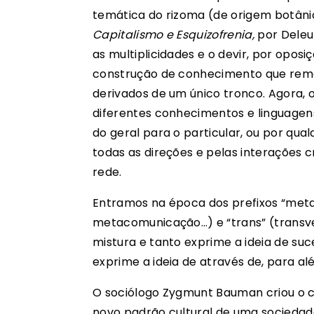
temática do rizoma (de origem botâni
Capitalismo e Esquizofrenia,
por Deleu
as multiplicidades e o devir, por opos
construção de conhecimento que reme
derivados de um único tronco. Agora, 
diferentes conhecimentos e linguagens,
do geral para o particular, ou por qua
todas as direções e pelas interações c
rede.
Entramos na época dos prefixos “me
metacomunicação…) e “trans” (transvers
mistura e tanto exprime a ideia de s
exprime a ideia de através de, para al
O sociólogo Zygmunt Bauman criou o 
novo padrão cultural de uma socieda