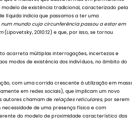
 modelo de existência tradicional, caracterizado pela
de líquida indicia que passamos a ter uma
u
num mundo cuja circunferência passou a estar em
um
(Lipovetsky, 2010:12) e que, por isso, se tornou
 acarreta múltiplas interrogações, incertezas e
aos modos de existência dos indivíduos, no âmbito do
ção, com uma corrida crescente à utilização em mass
damente em redes sociais), que implicam um novo
ios autores chamam de
relações reticulares
, por serem
m necessidade de uma presença física e com
ferente do modelo de proximidade característico das