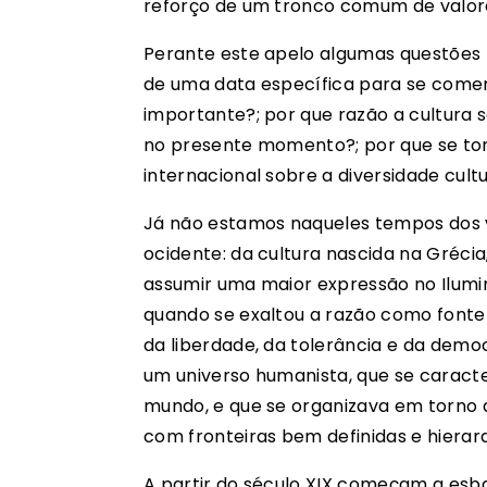
reforço de um tronco comum de valore
Perante este apelo algumas questões n
de uma data específica para se comemo
importante?; por que razão a cultura 
no presente momento?; por que se tor
internacional sobre a diversidade cult
Já não estamos naqueles tempos dos v
ocidente: da cultura nascida na Gréci
assumir uma maior expressão no Ilumin
quando se exaltou a razão como fonte 
da liberdade, da tolerância e da democ
um universo humanista, que se caracte
mundo, e que se organizava em torno d
com fronteiras bem definidas e hierar
A partir do século XIX começam a esba