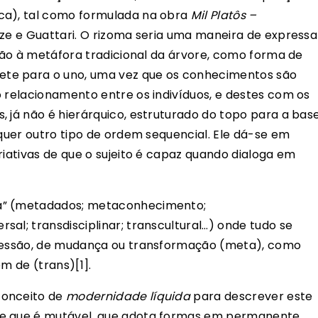
ca), tal como formulada na obra
Mil Platôs –
ze e Guattari. O rizoma seria uma maneira de expressa
ição à metáfora tradicional da árvore, como forma de
te para o uno, uma vez que os conhecimentos são
o relacionamento entre os indivíduos, e destes com os
 já não é hierárquico, estruturado do topo para a base
lquer outro tipo de ordem sequencial. Ele dá-se em
riativas de que o sujeito é capaz quando dialoga em
ta” (metadados; metaconhecimento;
al; transdisciplinar; transcultural…) onde tudo se
ucessão, de mudança ou transformação (meta), como
ém de (trans)
[1].
conceito de
modernidade líquida
para descrever este
de que é mutável, que adota formas em permanente