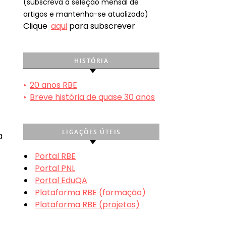
(subscreva a seleção mensal de
artigos e mantenha-se atualizado)
Clique
aqui
para subscrever
HISTÓRIA
•
20 anos RBE
•
Breve história de quase 30 anos
LIGAÇÕES ÚTEIS
a
Portal RBE
Portal PNL
Portal EduQA
Plataforma RBE (formação)
Plataforma RBE (projetos)