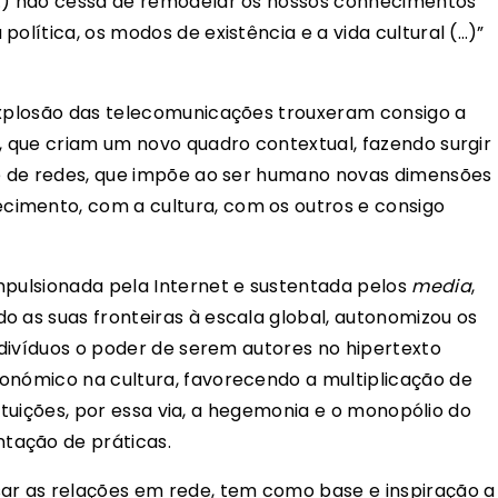
(…) não cessa de remodelar os nossos conhecimentos
olítica, os modos de existência e a vida cultural (…)”
 explosão das telecomunicações trouxeram consigo a
s, que criam um novo quadro contextual, fazendo surgir
 e de redes, que impõe ao ser humano novas dimensões
imento, com a cultura, com os outros e consigo
mpulsionada pela Internet e sustentada pelos
media
,
o as suas fronteiras à escala global, autonomizou os
indivíduos o poder de serem autores no hipertexto
onómico na cultura, favorecendo a multiplicação de
stituições, por essa via, a hegemonia e o monopólio do
tação de práticas.
r as relações em rede, tem como base e inspiração a