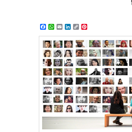
Facebook
WhatsApp
Email
LinkedIn
Copy
Pinterest
Link