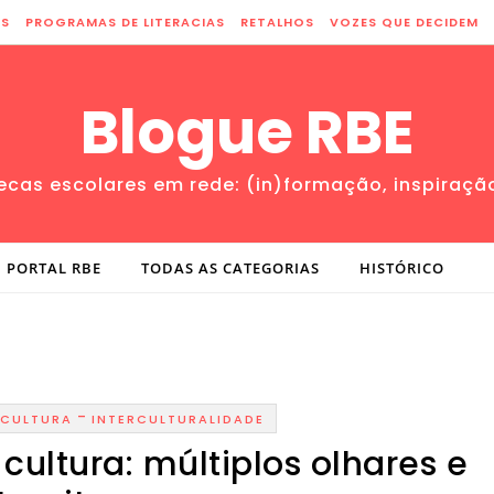
ES
PROGRAMAS DE LITERACIAS
RETALHOS
VOZES QUE DECIDEM
Blogue RBE
tecas escolares em rede: (in)formação, inspiraçã
PORTAL RBE
TODAS AS CATEGORIAS
HISTÓRICO
-
CULTURA
INTERCULTURALIDADE
cultura: múltiplos olhares e