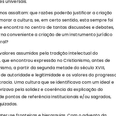
s universais.
os assaltam: que razões poderão justificar a criação
rar a cultura, se, em certo sentido, esta sempre foi
se encontra no centro de tantas discussões e debates,
na conveniente a criação de um instrumento jurídico
ural?
alores assumidos pela tradição intelectual do
a, que encontrou expressão no Cristianismo, antes de
ismo, a partir da segunda metade do século XVIII,
de autoridade e legitimidade e os valores do progresso
racia. Uma cultura que se identificava com um ideal e
rizava pela solidez e coerência da explicação do
e pontos de referência institucionais e/ou sagrados,
quizadas.
ter-se fronteiras e hierarquias. Com o advento da