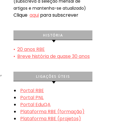
(subscreva a seleção mensal de
artigos e mantenha-se atualizado)
Clique
aqui
para subscrever
HISTÓRIA
•
20 anos RBE
e
•
Breve história de quase 30 anos
,
LIGAÇÕES ÚTEIS
Portal RBE
Portal PNL
Portal EduQA
Plataforma RBE (formação)
Plataforma RBE (projetos)