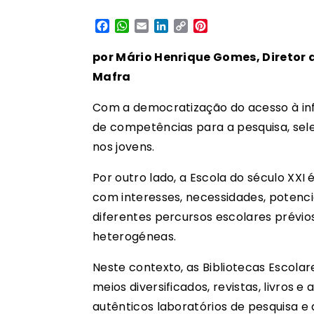
Facebook
WhatsApp
Email
LinkedIn
Copy
Pinterest
Link
por Mário Henrique Gomes, Diretor 
Mafra
Com a democratização do acesso à in
de competências para a pesquisa, seleç
nos jovens.
Por outro lado, a Escola do século XXI
com interesses, necessidades, potenci
diferentes percursos escolares prévios,
heterogéneas.
Neste contexto, as Bibliotecas Escola
meios diversificados, revistas, livros e
autênticos laboratórios de pesquisa 