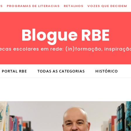
ES
PROGRAMAS DE LITERACIAS
RETALHOS
VOZES QUE DECIDEM
Blogue RBE
tecas escolares em rede: (in)formação, inspiraçã
PORTAL RBE
TODAS AS CATEGORIAS
HISTÓRICO