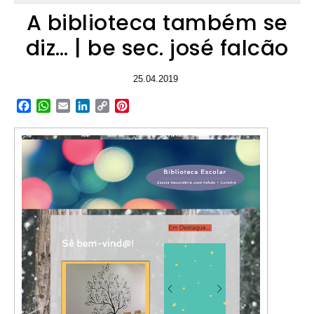
A biblioteca também se
diz… | be sec. josé falcão
25.04.2019
Facebook
WhatsApp
Email
LinkedIn
Copy
Pinterest
Link