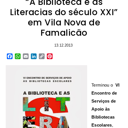
“A Biblioteca e as
Literacias do século XXI”
em Vila Nova de
Famalicão
13.12.2013
Facebook
WhatsApp
Email
LinkedIn
Copy
Pinterest
Link
Terminou o
VI
Encontro de
Serviços de
Apoio às
Bibliotecas
Escolares
,