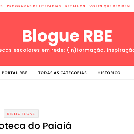
ES
PROGRAMAS DE LITERACIAS
RETALHOS
VOZES QUE DECIDEM
Blogue RBE
tecas escolares em rede: (in)formação, inspiraçã
PORTAL RBE
TODAS AS CATEGORIAS
HISTÓRICO
BIBLIOTECAS
ioteca do Paiaiá