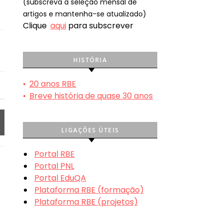
(subscreva a seleção mensal de
artigos e mantenha-se atualizado)
Clique
aqui
para subscrever
HISTÓRIA
•
20 anos RBE
•
Breve história de quase 30 anos
LIGAÇÕES ÚTEIS
Portal RBE
Portal PNL
Portal EduQA
Plataforma RBE (formação)
Plataforma RBE (projetos)