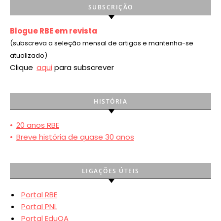
SUBSCRIÇÃO
Blogue RBE em revista
(subscreva a seleção mensal de artigos e mantenha-se
atualizado)
Clique
aqui
para subscrever
HISTÓRIA
•
20 anos RBE
•
Breve história de quase 30 anos
LIGAÇÕES ÚTEIS
Portal RBE
Portal PNL
Portal EduQA