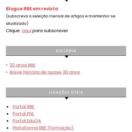
Blogue RBE em revista
(subscreva a seleção mensal de artigos e mantenha-se
atualizado)
Clique
aqui
para subscrever
HISTÓRIA
•
20 anos RBE
•
Breve história de quase 30 anos
LIGAÇÕES ÚTEIS
Portal RBE
Portal PNL
Portal EduQA
Plataforma RBE (formação)