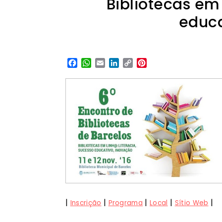
Bibliotecas em 
educa
Facebook
WhatsApp
Email
LinkedIn
Copy
Pinterest
Link
|
|
|
|
|
Inscrição
Programa
Local
Sítio Web