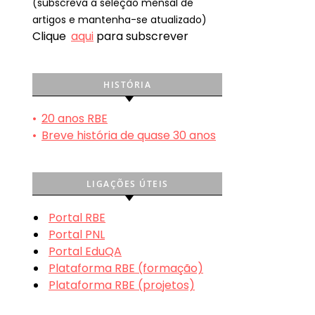
(subscreva a seleção mensal de
artigos e mantenha-se atualizado)
Clique
aqui
para subscrever
HISTÓRIA
•
20 anos RBE
•
Breve história de quase 30 anos
LIGAÇÕES ÚTEIS
Portal RBE
Portal PNL
Portal EduQA
Plataforma RBE (formação)
Plataforma RBE (projetos)