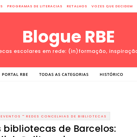
ES
PROGRAMAS DE LITERACIAS
RETALHOS
VOZES QUE DECIDEM
Blogue RBE
tecas escolares em rede: (in)formação, inspiraçã
PORTAL RBE
TODAS AS CATEGORIAS
HISTÓRICO
-
-
EVENTOS
REDES CONCELHIAS DE BIBLIOTECAS
 bibliotecas de Barcelos: