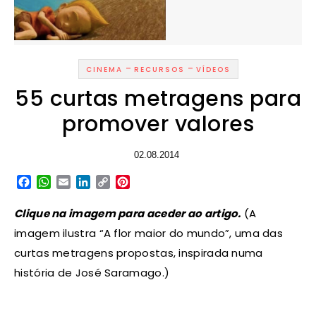
-
-
CINEMA
RECURSOS
VÍDEOS
55 curtas metragens para
promover valores
02.08.2014
Facebook
WhatsApp
Email
LinkedIn
Copy
Pinterest
Link
Clique na imagem para aceder ao artigo.
(A
imagem ilustra “A flor maior do mundo”, uma das
curtas metragens propostas, inspirada numa
história de José Saramago.)