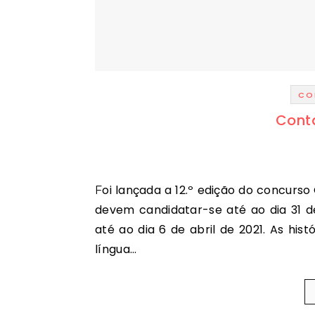
CO
Cont
Foi lançada a 12.º edição do concurso Conta-nos uma história! Os interessados em participar
devem candidatar-se até ao dia 31 d
até ao dia 6 de abril de 2021. As his
língua…