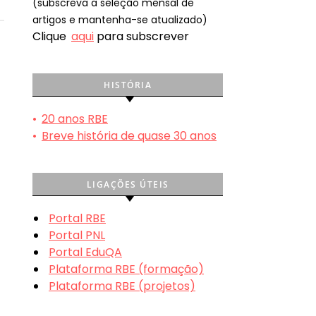
(subscreva a seleção mensal de
artigos e mantenha-se atualizado)
Clique
aqui
para subscrever
HISTÓRIA
•
20 anos RBE
•
Breve história de quase 30 anos
LIGAÇÕES ÚTEIS
Portal RBE
Portal PNL
Portal EduQA
Plataforma RBE (formação)
Plataforma RBE (projetos)