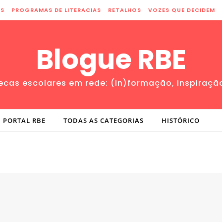
ES
PROGRAMAS DE LITERACIAS
RETALHOS
VOZES QUE DECIDEM
Blogue RBE
tecas escolares em rede: (in)formação, inspiraçã
PORTAL RBE
TODAS AS CATEGORIAS
HISTÓRICO