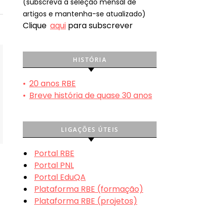
(subscreva a seleção mensal de
artigos e mantenha-se atualizado)
Clique
aqui
para subscrever
HISTÓRIA
•
20 anos RBE
•
Breve história de quase 30 anos
LIGAÇÕES ÚTEIS
Portal RBE
Portal PNL
Portal EduQA
Plataforma RBE (formação)
Plataforma RBE (projetos)