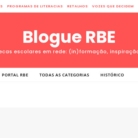
ES
PROGRAMAS DE LITERACIAS
RETALHOS
VOZES QUE DECIDEM
Blogue RBE
tecas escolares em rede: (in)formação, inspiraçã
PORTAL RBE
TODAS AS CATEGORIAS
HISTÓRICO