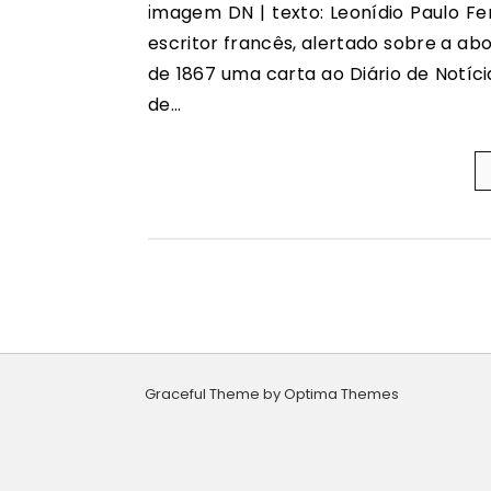
imagem DN | texto: Leonídio Paulo Ferreira | “Morte à morte”, gritou Victor Hugo. O grande
escritor francês, alertado sobre a ab
de 1867 uma carta ao Diário de Notíc
de…
Graceful Theme by
Optima Themes