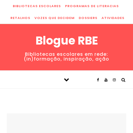
Skip to content
BIBLIOTECAS ESCOLARES
PROGRAMAS DE LITERACIAS
RETALHOS
VOZES QUE DECIDEM
DOSSIERS
ATIVIDADES
Blogue RBE
Bibliotecas escolares em rede:
(in)formação, inspiração, ação