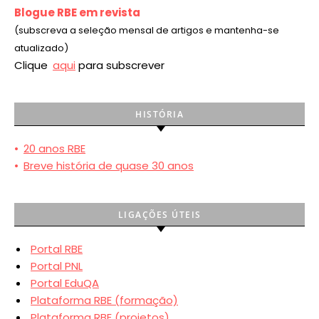
Blogue RBE em revista
(subscreva a seleção mensal de artigos e mantenha-se
atualizado)
Clique
aqui
para subscrever
HISTÓRIA
•
20 anos RBE
•
Breve história de quase 30 anos
LIGAÇÕES ÚTEIS
Portal RBE
Portal PNL
Portal EduQA
Plataforma RBE (formação)
Plataforma RBE (projetos)