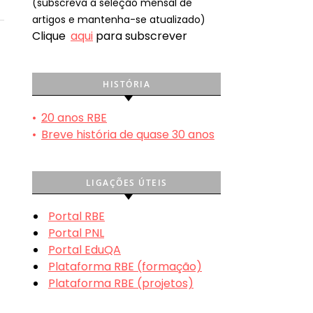
(subscreva a seleção mensal de
artigos e mantenha-se atualizado)
Clique
aqui
para subscrever
HISTÓRIA
•
20 anos RBE
•
Breve história de quase 30 anos
LIGAÇÕES ÚTEIS
Portal RBE
Portal PNL
Portal EduQA
Plataforma RBE (formação)
Plataforma RBE (projetos)