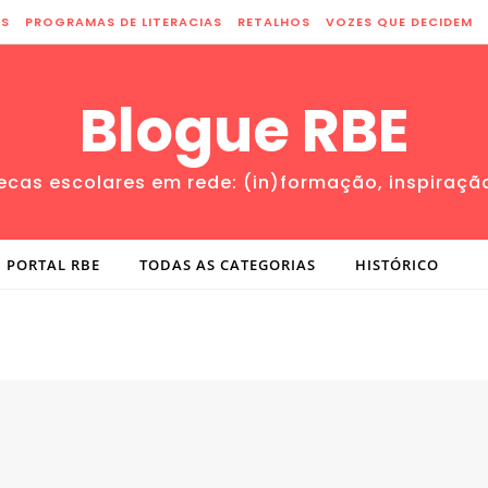
ES
PROGRAMAS DE LITERACIAS
RETALHOS
VOZES QUE DECIDEM
Blogue RBE
tecas escolares em rede: (in)formação, inspiraçã
PORTAL RBE
TODAS AS CATEGORIAS
HISTÓRICO