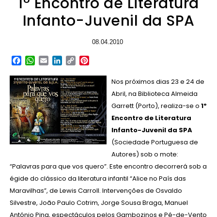
1º Encontro de Literatura
Infanto-Juvenil da SPA
08.04.2010
Facebook
WhatsApp
Email
LinkedIn
Copy
Pinterest
Link
Nos próximos dias 23 e 24 de
Abril, na Biblioteca Almeida
Garrett (Porto), realiza-se o
1º
Encontro de Literatura
Infanto-Juvenil da SPA
(Sociedade Portuguesa de
Autores) sob o mote:
“Palavras para que vos quero”.
Este encontro
decorrerá sob a
égide do clássico da literatura
infantil “Alice no País das
Maravilhas”, de Lewis Carroll. Intervenções de Osvaldo
Silvestre, João Paulo Cotrim, Jorge Sousa Braga, Manuel
António Pina, espectáculos pelos Gambozinos e Pé-de-Vento