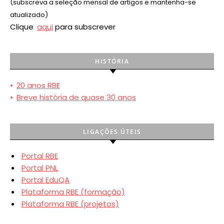
(subscreva a seleção mensal de artigos e mantenha-se
atualizado)
Clique
aqui
para subscrever
HISTÓRIA
•
20 anos RBE
•
Breve história de quase 30 anos
LIGAÇÕES ÚTEIS
Portal RBE
Portal PNL
Portal EduQA
Plataforma RBE (formação)
Plataforma RBE (projetos)