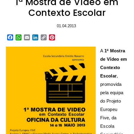
1ª Mostra de Vídeo em
Contexto Escolar
01.04.2013
Facebook
WhatsApp
Email
LinkedIn
Copy
Pinterest
Link
A
1ª Mostra
de Vídeo em
Contexto
Escolar
,
promovida
pela equipa
do Projeto
Europeu
Five, da
Escola