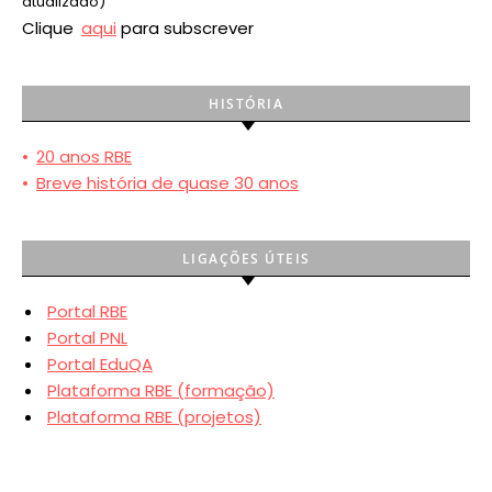
atualizado)
Clique
aqui
para subscrever
HISTÓRIA
•
20 anos RBE
•
Breve história de quase 30 anos
LIGAÇÕES ÚTEIS
Portal RBE
Portal PNL
Portal EduQA
Plataforma RBE (formação)
Plataforma RBE (projetos)