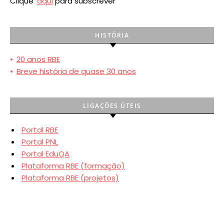
Clique
aqui
para subscrever
HISTÓRIA
•
20 anos RBE
•
Breve história de quase 30 anos
LIGAÇÕES ÚTEIS
Portal RBE
Portal PNL
Portal EduQA
Plataforma RBE (formação)
Plataforma RBE (projetos)