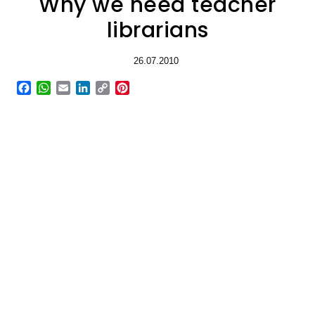
Why we need teacher
librarians
26.07.2010
Facebook
WhatsApp
Email
LinkedIn
Copy
Pinterest
Link