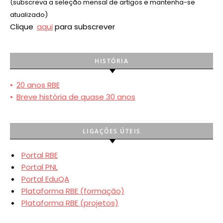
(subscreva a seleção mensal de artigos e mantenha-se
atualizado)
Clique
aqui
para subscrever
HISTÓRIA
•
20 anos RBE
•
Breve história de quase 30 anos
LIGAÇÕES ÚTEIS
Portal RBE
Portal PNL
Portal EduQA
Plataforma RBE (formação)
Plataforma RBE (projetos)