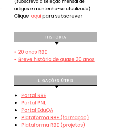
(subscreva a seleção mensal de
artigos e mantenha-se atualizado)
Clique
aqui
para subscrever
HISTÓRIA
•
20 anos RBE
•
Breve história de quase 30 anos
LIGAÇÕES ÚTEIS
Portal RBE
Portal PNL
Portal EduQA
Plataforma RBE (formação)
Plataforma RBE (projetos)