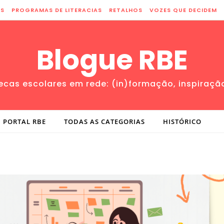
ES
PROGRAMAS DE LITERACIAS
RETALHOS
VOZES QUE DECIDEM
Blogue RBE
tecas escolares em rede: (in)formação, inspiraçã
PORTAL RBE
TODAS AS CATEGORIAS
HISTÓRICO