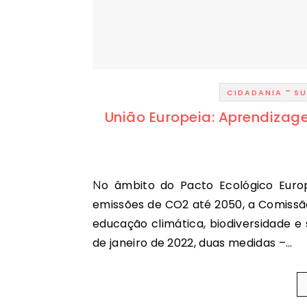
-
CIDADANIA
SU
União Europeia: Aprendiza
No âmbito do Pacto Ecológico Europeu [1] que visa tornar o espaço europeu neutro em
emissões de CO2 até 2050, a Comissã
educação climática, biodiversidade e 
de janeiro de 2022, duas medidas –…