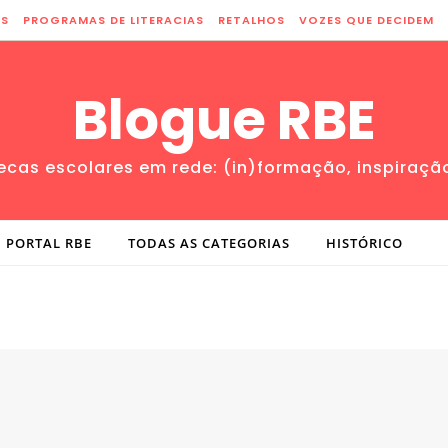
ES
PROGRAMAS DE LITERACIAS
RETALHOS
VOZES QUE DECIDEM
Blogue RBE
tecas escolares em rede: (in)formação, inspiraçã
PORTAL RBE
TODAS AS CATEGORIAS
HISTÓRICO