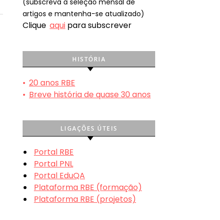
(subscreva a seleção mensal de
artigos e mantenha-se atualizado)
Clique
aqui
para subscrever
HISTÓRIA
•
20 anos RBE
•
Breve história de quase 30 anos
LIGAÇÕES ÚTEIS
Portal RBE
Portal PNL
Portal EduQA
Plataforma RBE (formação)
Plataforma RBE (projetos)