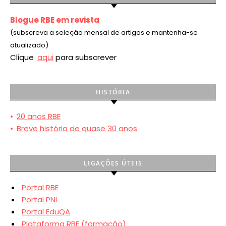
Blogue RBE em revista
(subscreva a seleção mensal de artigos e mantenha-se
atualizado)
Clique
aqui
para subscrever
HISTÓRIA
•
20 anos RBE
•
Breve história de quase 30 anos
LIGAÇÕES ÚTEIS
Portal RBE
Portal PNL
Portal EduQA
Plataforma RBE (formação)