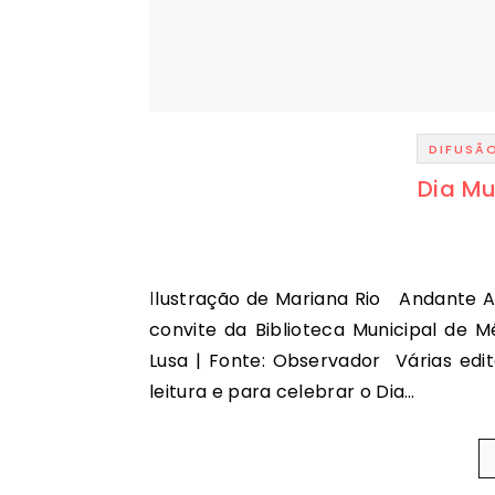
DIFUSÃ
Dia Mu
Ilustração de Mariana Rio Andante Associação Artística | Feito em casa em Abril de 2020 a
convite da Biblioteca Municipal de Mé
Lusa | Fonte: Observador Várias edi
leitura e para celebrar o Dia…