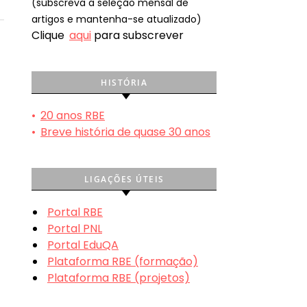
(subscreva a seleção mensal de
artigos e mantenha-se atualizado)
Clique
aqui
para subscrever
HISTÓRIA
•
20 anos RBE
•
Breve história de quase 30 anos
LIGAÇÕES ÚTEIS
Portal RBE
Portal PNL
Portal EduQA
Plataforma RBE (formação)
Plataforma RBE (projetos)