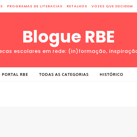
ES
PROGRAMAS DE LITERACIAS
RETALHOS
VOZES QUE DECIDEM
Blogue RBE
tecas escolares em rede: (in)formação, inspiraçã
PORTAL RBE
TODAS AS CATEGORIAS
HISTÓRICO