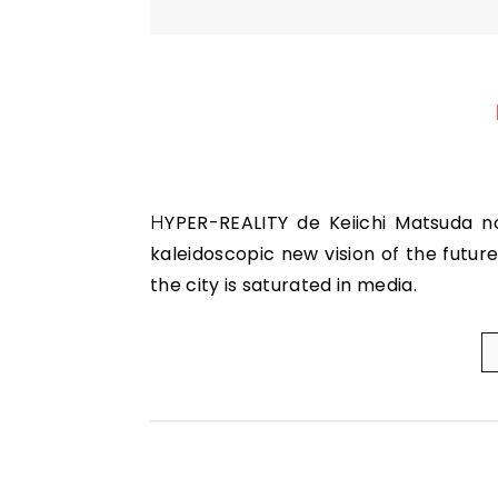
HYPER-REALITY de Keiichi Matsuda no Vimeo. Hyper-Reality presents a provocative and
kaleidoscopic new vision of the futur
the city is saturated in media.