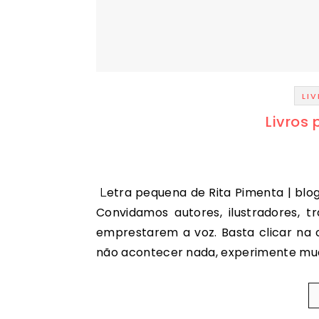
LI
Livros 
Letra pequena de Rita Pimenta | blogues | Público … mas não substituem a leitura em papel.
Convidamos autores, ilustradores, t
emprestarem a voz. Basta clicar na 
não acontecer nada, experimente mu