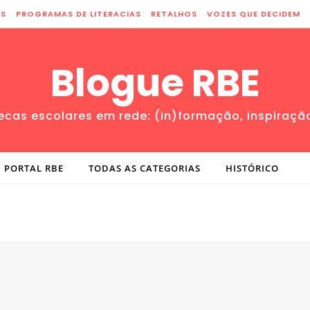
ES
PROGRAMAS DE LITERACIAS
RETALHOS
VOZES QUE DECIDEM
Blogue RBE
tecas escolares em rede: (in)formação, inspiraçã
PORTAL RBE
TODAS AS CATEGORIAS
HISTÓRICO