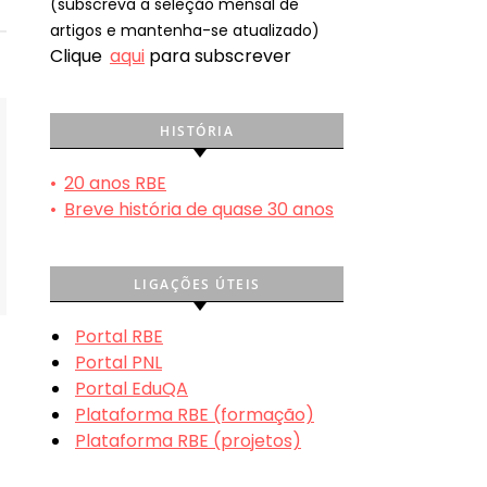
(subscreva a seleção mensal de
artigos e mantenha-se atualizado)
Clique
aqui
para subscrever
HISTÓRIA
•
20 anos RBE
•
Breve história de quase 30 anos
LIGAÇÕES ÚTEIS
Portal RBE
Portal PNL
Portal EduQA
Plataforma RBE (formação)
Plataforma RBE (projetos)