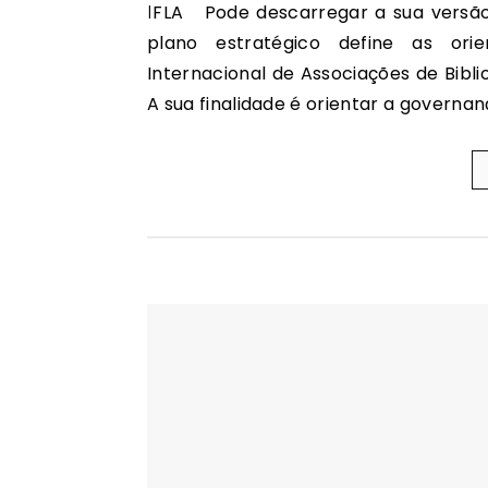
IFLA Pode descarregar a sua versão original em PDF num dos sete idiomas da IFLA. Este
plano estratégico define as ori
Internacional de Associações de Bibli
A sua finalidade é orientar a governa