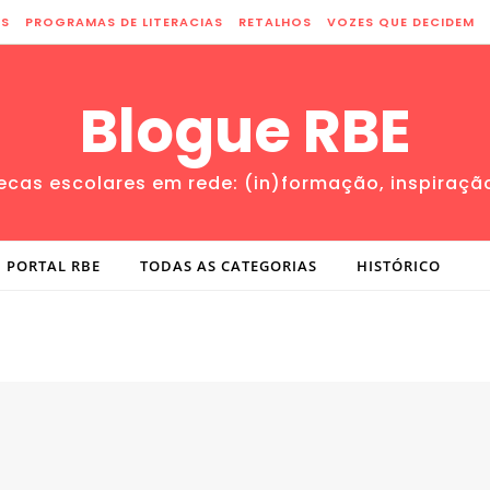
ES
PROGRAMAS DE LITERACIAS
RETALHOS
VOZES QUE DECIDEM
Blogue RBE
tecas escolares em rede: (in)formação, inspiraçã
PORTAL RBE
TODAS AS CATEGORIAS
HISTÓRICO