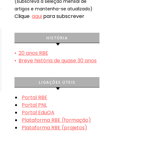
(subscreva a seleção mensal de
artigos e mantenha-se atualizado)
Clique
aqui
para subscrever
HISTÓRIA
•
20 anos RBE
•
Breve história de quase 30 anos
LIGAÇÕES ÚTEIS
Portal RBE
Portal PNL
Portal EduQA
Plataforma RBE (formação)
Plataforma RBE (projetos)