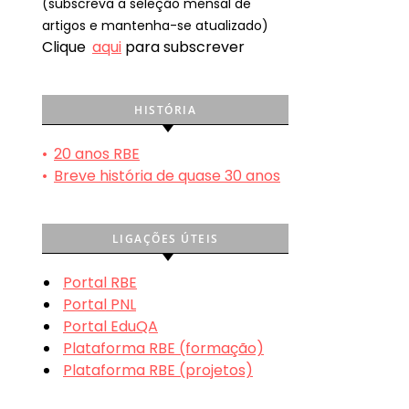
(subscreva a seleção mensal de
artigos e mantenha-se atualizado)
Clique
aqui
para subscrever
HISTÓRIA
•
20 anos RBE
•
Breve história de quase 30 anos
LIGAÇÕES ÚTEIS
Portal RBE
Portal PNL
Portal EduQA
Plataforma RBE (formação)
Plataforma RBE (projetos)