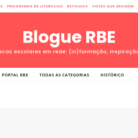
ES
PROGRAMAS DE LITERACIAS
RETALHOS
VOZES QUE DECIDEM
Blogue RBE
tecas escolares em rede: (in)formação, inspiraçã
PORTAL RBE
TODAS AS CATEGORIAS
HISTÓRICO