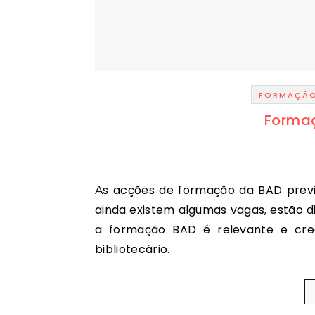
FORMAÇÃ
Forma
As acções de formação da BAD previstas para o mês de Outubro e relativamente às quais
ainda existem algumas vagas, estão d
a formação BAD é relevante e cre
bibliotecário.