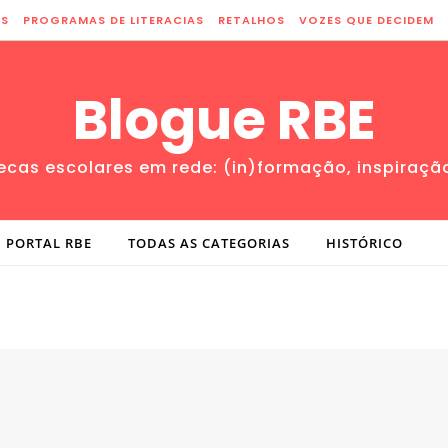
ES
PROGRAMAS DE LITERACIAS
RETALHOS
VOZES QUE DECIDEM
Blogue RBE
tecas escolares em rede: (in)formação, inspiraçã
PORTAL RBE
TODAS AS CATEGORIAS
HISTÓRICO