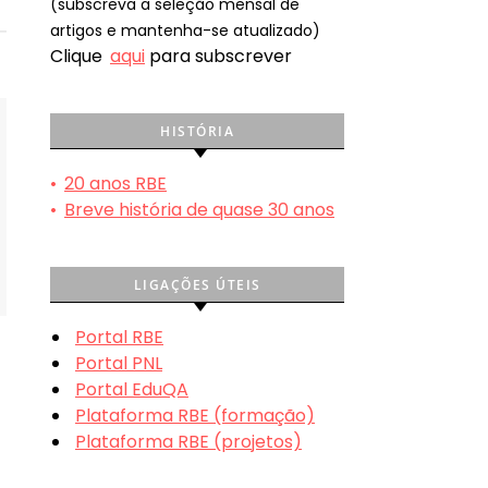
(subscreva a seleção mensal de
artigos e mantenha-se atualizado)
Clique
aqui
para subscrever
HISTÓRIA
•
20 anos RBE
•
Breve história de quase 30 anos
LIGAÇÕES ÚTEIS
Portal RBE
Portal PNL
Portal EduQA
Plataforma RBE (formação)
Plataforma RBE (projetos)