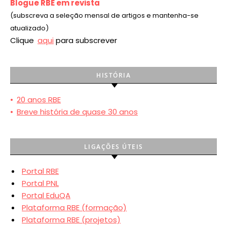
Blogue RBE em revista
(subscreva a seleção mensal de artigos e mantenha-se
atualizado)
Clique
aqui
para subscrever
HISTÓRIA
•
20 anos RBE
•
Breve história de quase 30 anos
LIGAÇÕES ÚTEIS
Portal RBE
Portal PNL
Portal EduQA
Plataforma RBE (formação)
Plataforma RBE (projetos)