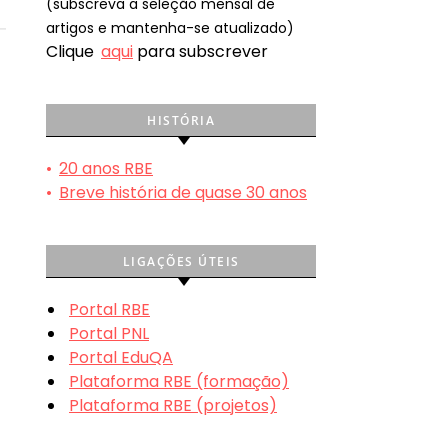
(subscreva a seleção mensal de
artigos e mantenha-se atualizado)
Clique
aqui
para subscrever
HISTÓRIA
•
20 anos RBE
•
Breve história de quase 30 anos
LIGAÇÕES ÚTEIS
Portal RBE
Portal PNL
Portal EduQA
Plataforma RBE (formação)
Plataforma RBE (projetos)