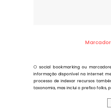
Marcadore
O social bookmarking ou marcadores sociais é um método de armazenar e organizar a
informação disponível na Internet med
processo de indexar recursos tamb
taxonomia, mas inclui o prefixo folks, 