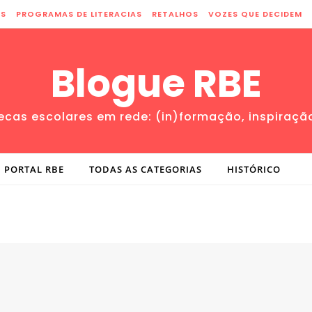
ES
PROGRAMAS DE LITERACIAS
RETALHOS
VOZES QUE DECIDEM
Blogue RBE
tecas escolares em rede: (in)formação, inspiraçã
PORTAL RBE
TODAS AS CATEGORIAS
HISTÓRICO