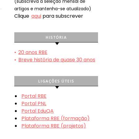
(subscreva a seleção mensal de
artigos e mantenha-se atualizado)
Clique
aqui
para subscrever
HISTÓRIA
•
20 anos RBE
•
Breve história de quase 30 anos
LIGAÇÕES ÚTEIS
Portal RBE
Portal PNL
Portal EduQA
Plataforma RBE (formação)
Plataforma RBE (projetos)