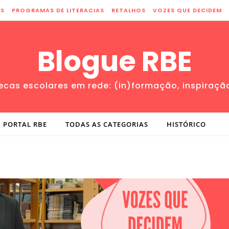
ES
PROGRAMAS DE LITERACIAS
RETALHOS
VOZES QUE DECIDEM
Blogue RBE
tecas escolares em rede: (in)formação, inspiraçã
PORTAL RBE
TODAS AS CATEGORIAS
HISTÓRICO