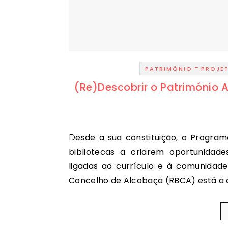
-
PATRIMÓNIO
PROJE
(Re)Descobrir o Património A
Desde a sua constituição, o Programa da Rede de Bibliotecas Escolares (RBE) incentiva as
bibliotecas a criarem oportunidade
ligadas ao currículo e à comunidade
Concelho de Alcobaça (RBCA) está a d