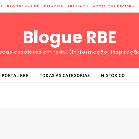
ES
PROGRAMAS DE LITERACIAS
RETALHOS
VOZES QUE DECIDEM
Blogue RBE
tecas escolares em rede: (in)formação, inspiraçã
PORTAL RBE
TODAS AS CATEGORIAS
HISTÓRICO