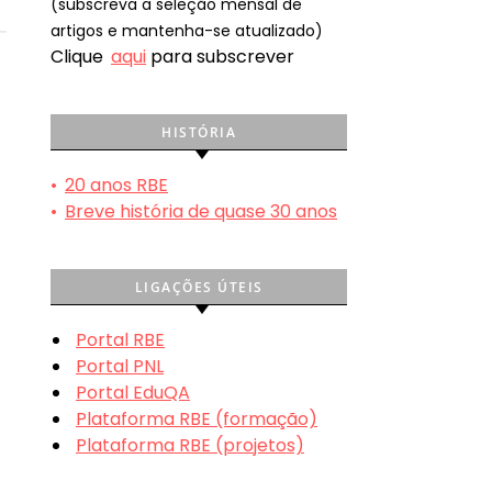
(subscreva a seleção mensal de
artigos e mantenha-se atualizado)
Clique
aqui
para subscrever
HISTÓRIA
•
20 anos RBE
•
Breve história de quase 30 anos
LIGAÇÕES ÚTEIS
Portal RBE
Portal PNL
Portal EduQA
Plataforma RBE (formação)
Plataforma RBE (projetos)