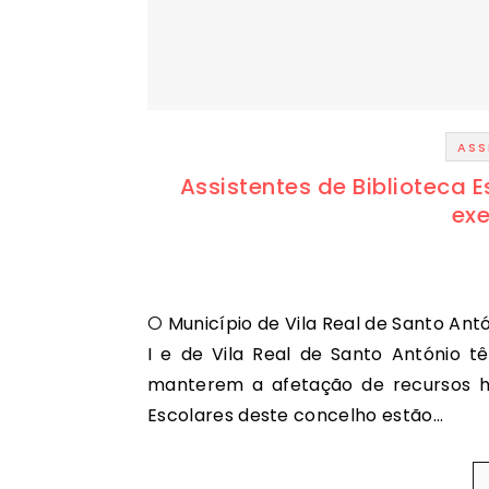
ASS
Assistentes de Biblioteca 
ex
O Município de Vila Real de Santo António e as Direções dos Agrupamentos de Escolas D. José
I e de Vila Real de Santo António t
manterem a afetação de recursos hum
Escolares deste concelho estão…