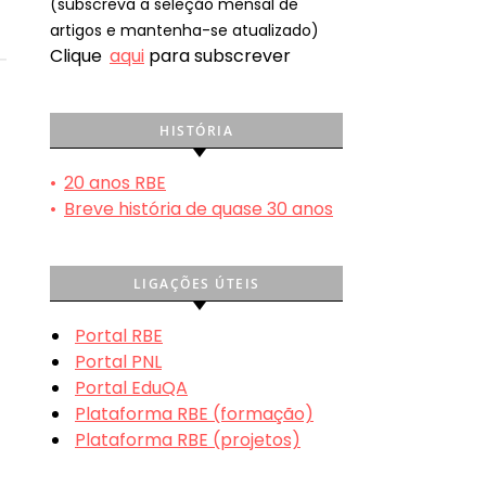
(subscreva a seleção mensal de
artigos e mantenha-se atualizado)
Clique
aqui
para subscrever
HISTÓRIA
•
20 anos RBE
•
Breve história de quase 30 anos
LIGAÇÕES ÚTEIS
Portal RBE
Portal PNL
Portal EduQA
Plataforma RBE (formação)
Plataforma RBE (projetos)