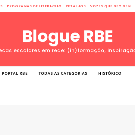
ES
PROGRAMAS DE LITERACIAS
RETALHOS
VOZES QUE DECIDEM
Blogue RBE
tecas escolares em rede: (in)formação, inspiraçã
PORTAL RBE
TODAS AS CATEGORIAS
HISTÓRICO