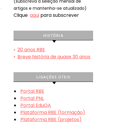
(subscreva a seleção mensal de
artigos e mantenha-se atualizado)
Clique
aqui
para subscrever
HISTÓRIA
•
20 anos RBE
•
Breve história de quase 30 anos
LIGAÇÕES ÚTEIS
Portal RBE
Portal PNL
Portal EduQA
Plataforma RBE (formação)
Plataforma RBE (projetos)