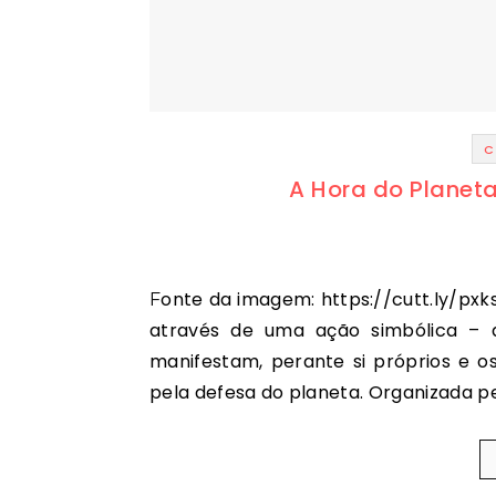
C
A Hora do Planeta
Fonte da imagem: https://cutt.ly/pxksHm6 A Hora do Planeta é uma iniciativa global em que,
através de uma ação simbólica –
manifestam, perante si próprios e o
pela defesa do planeta. Organizada p