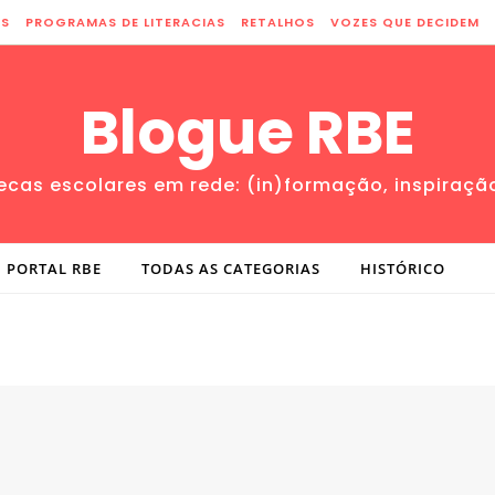
ES
PROGRAMAS DE LITERACIAS
RETALHOS
VOZES QUE DECIDEM
Blogue RBE
tecas escolares em rede: (in)formação, inspiraçã
PORTAL RBE
TODAS AS CATEGORIAS
HISTÓRICO