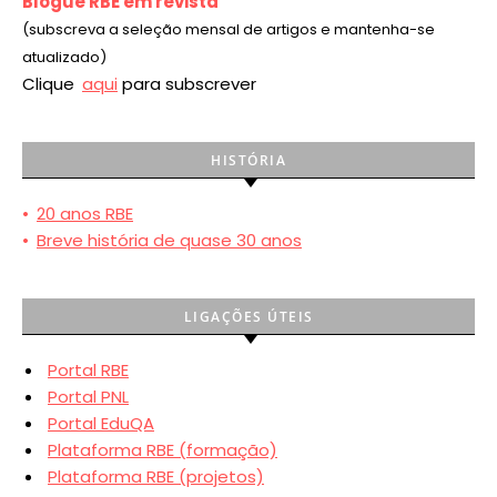
Blogue RBE em revista
(subscreva a seleção mensal de artigos e mantenha-se
atualizado)
Clique
aqui
para subscrever
HISTÓRIA
•
20 anos RBE
•
Breve história de quase 30 anos
LIGAÇÕES ÚTEIS
Portal RBE
Portal PNL
Portal EduQA
Plataforma RBE (formação)
Plataforma RBE (projetos)